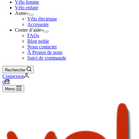
Vélo femme
Vélo enfant
Autre
Vélo électrique
Accessoire
Centre d’aide
FAQs
Blog noble
Nous contacter
À Propos de nous
Suivi de commande
Rechercher
Connexion
Panier
0
d’achat
Menu