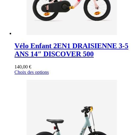
page
du
produit
Vélo Enfant 2EN1 DRAISIENNE 3-5
ANS 14″ DISCOVER 500
140,00
€
Ce
Choix des options
produit
a
plusieurs
variations.
Les
options
peuvent
être
choisies
sur
la