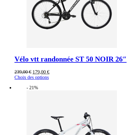
la
page
du
produit
Vélo vtt randonnée ST 50 NOIR 26″
Le
Le
239,00
€
179,00
€
prix
Ce
prix
Choix des options
initial
produit
actuel
- 21%
était :
a
est :
239,00 €.
plusieurs
179,00 €.
variations.
Les
options
peuvent
être
choisies
sur