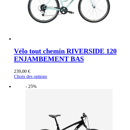
la
page
du
produit
Vélo tout chemin RIVERSIDE 120
ENJAMBEMENT BAS
239,00
€
Ce
Choix des options
produit
- 25%
a
plusieurs
variations.
Les
options
peuvent
être
choisies
sur