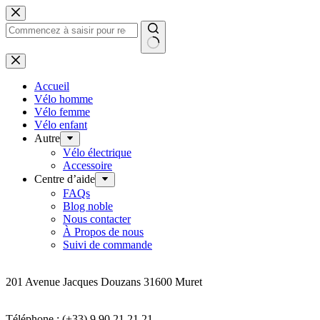
Passer
au
contenu
Aucun
résultat
Accueil
Vélo homme
Vélo femme
Vélo enfant
Autre
Vélo électrique
Accessoire
Centre d’aide
FAQs
Blog noble
Nous contacter
À Propos de nous
Suivi de commande
Addresse
201 Avenue Jacques Douzans 31600 Muret
Coordonnées
Téléphone : (+33) 9 90 21 21 21