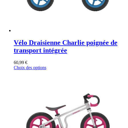
Vélo Draisienne Charlie poignée de
transport intégrée
60,99
€
Ce
Choix des options
produit
a
plusieurs
variations.
Les
options
peuvent
être
choisies
sur
la