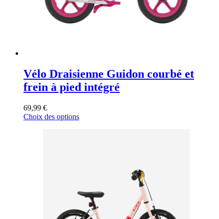
page
du
produit
Vélo Draisienne Guidon courbé et
frein à pied intégré
69,99
€
Ce
Choix des options
produit
a
plusieurs
variations.
Les
options
peuvent
être
choisies
sur
la