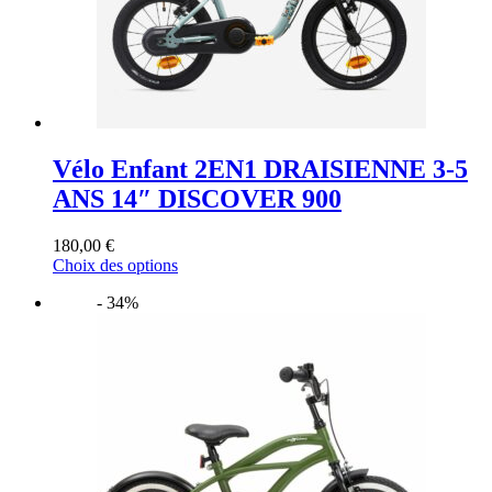
page
du
produit
Vélo Enfant 2EN1 DRAISIENNE 3-5
ANS 14″ DISCOVER 900
180,00
€
Ce
Choix des options
produit
- 34%
a
plusieurs
variations.
Les
options
peuvent
être
choisies
sur
la