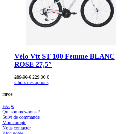
la
page
du
produit
Vélo Vtt ST 100 Femme BLANC
ROSE 27,5″
Le
Le
289,00
€
229,00
€
prix
Ce
prix
Choix des options
initial
produit
actuel
était :
a
est :
INFOS
289,00 €.
plusieurs
229,00 €.
variations.
FAQs
Les
Qui sommes-nous ?
options
Suivi de commande
peuvent
Mon compte
être
Nous contacter
choisies
Blog noble