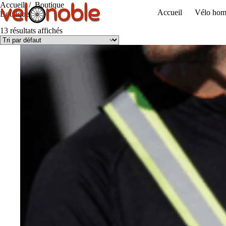
Passer
Accueil
/
Boutique
Accueil
Vélo ho
au
Boutique
contenu
13 résultats affichés