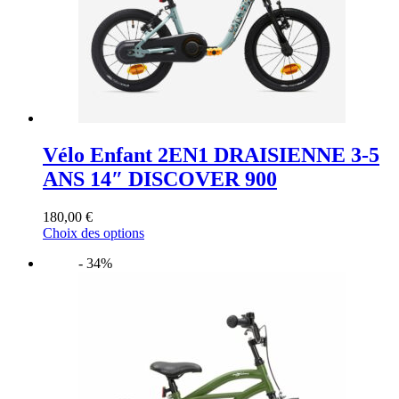
la
page
du
produit
Vélo Enfant 2EN1 DRAISIENNE 3-5
ANS 14″ DISCOVER 900
180,00
€
Ce
Choix des options
produit
- 34%
a
plusieurs
variations.
Les
options
peuvent
être
choisies
sur