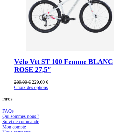
sur
la
page
du
produit
Vélo Vtt ST 100 Femme BLANC
ROSE 27,5″
Le
Le
289,00
€
229,00
€
prix
Ce
prix
Choix des options
initial
produit
actuel
était :
a
est :
INFOS
289,00 €.
plusieurs
229,00 €.
variations.
FAQs
Les
Qui sommes-nous ?
options
Suivi de commande
peuvent
Mon compte
être