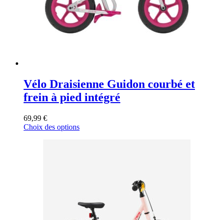
la
page
du
produit
Vélo Draisienne Guidon courbé et
frein à pied intégré
69,99
€
Ce
Choix des options
produit
a
plusieurs
variations.
Les
options
peuvent
être
choisies
sur