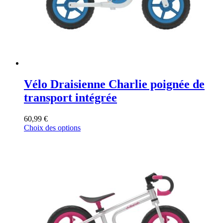
Vélo Draisienne Charlie poignée de
transport intégrée
60,99
€
Ce
Choix des options
produit
a
plusieurs
variations.
Les
options
peuvent
être
choisies
sur