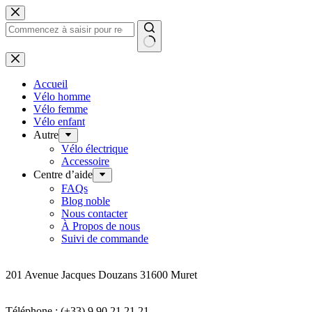
Passer
au
contenu
Aucun
résultat
Accueil
Vélo homme
Vélo femme
Vélo enfant
Autre
Vélo électrique
Accessoire
Centre d’aide
FAQs
Blog noble
Nous contacter
À Propos de nous
Suivi de commande
Addresse
201 Avenue Jacques Douzans 31600 Muret
Coordonnées
Téléphone : (+33) 9 90 21 21 21