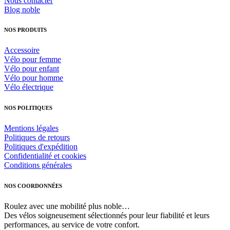
Nous contacter
choisies
Blog noble
sur
la
NOS PRODUITS
page
du
Accessoire
produit
Vélo pour femme
Vélo pour enfant
Vélo pour homme
Vélo électrique
NOS POLITIQUES
Mentions légales
Politiques de retours
Politiques d'expédition
Confidentialité et cookies
Conditions générales
NOS COORDONNÉES
Roulez avec une mobilité plus noble…
Des vélos soigneusement sélectionnés pour leur fiabilité et leurs
performances, au service de votre confort.