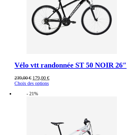
sur
la
page
du
produit
Vélo vtt randonnée ST 50 NOIR 26″
Le
Le
239,00
€
179,00
€
prix
Ce
prix
Choix des options
initial
produit
actuel
- 21%
était :
a
est :
239,00 €.
plusieurs
179,00 €.
variations.
Les
options
peuvent
être
choisies