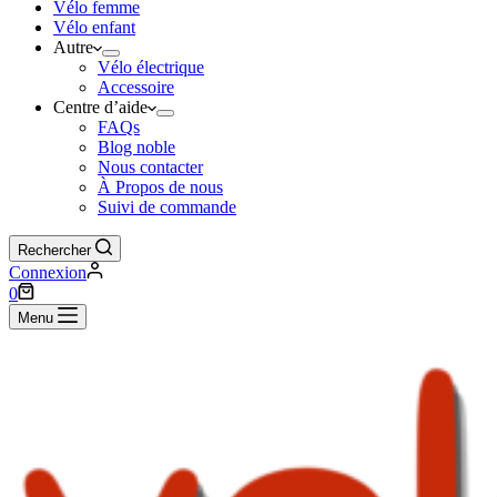
Vélo femme
Vélo enfant
Autre
Vélo électrique
Accessoire
Centre d’aide
FAQs
Blog noble
Nous contacter
À Propos de nous
Suivi de commande
Rechercher
Connexion
Panier
0
d’achat
Menu