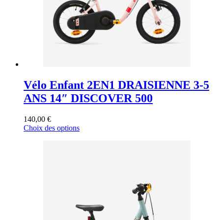
la
page
du
produit
Vélo Enfant 2EN1 DRAISIENNE 3-5
ANS 14″ DISCOVER 500
140,00
€
Ce
Choix des options
produit
a
plusieurs
variations.
Les
options
peuvent
être
choisies
sur