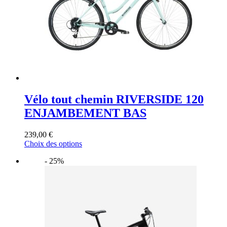
sur
la
page
du
produit
Vélo tout chemin RIVERSIDE 120
ENJAMBEMENT BAS
239,00
€
Ce
Choix des options
produit
- 25%
a
plusieurs
variations.
Les
options
peuvent
être
choisies