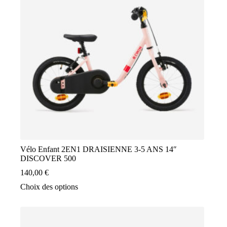
être
choisies
sur
la
page
du
produit
Vélo Enfant 2EN1 DRAISIENNE 3-5 ANS 14″
DISCOVER 500
140,00
€
Ce
Choix des options
produit
a
plusieurs
variations.