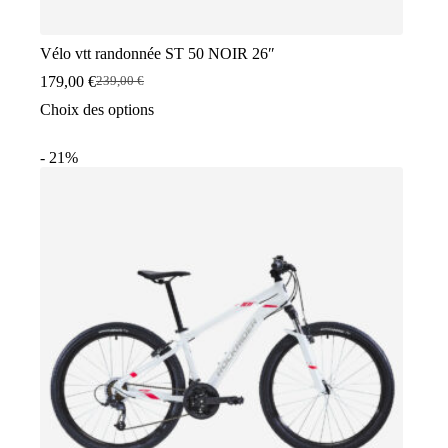
Vélo vtt randonnée ST 50 NOIR 26″
179,00
€
239,00
€
Le
Le
prix
prix
Ce
Choix des options
initial
actuel
produit
était :
est :
a
- 21%
239,00 €.
179,00 €.
plusieurs
variations.
Les
options
peuvent
être
choisies
sur
la
page
du
produit