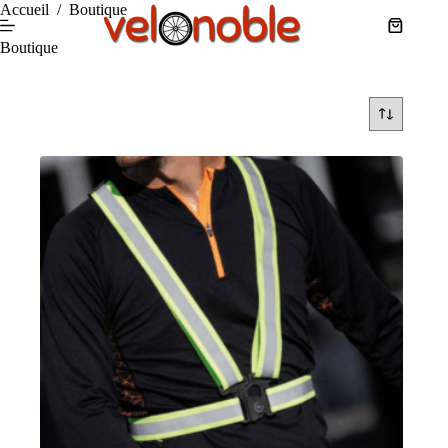
Passer
Accueil
/
Boutique
au
Panier
contenu
Boutique
d’achat