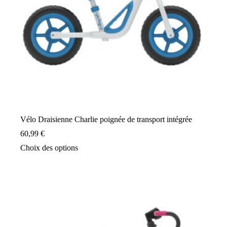
Vélo Draisienne Charlie poignée de transport intégrée
60,99
€
Ce
Choix des options
produit
a
plusieurs
variations.
Les
options
peuvent
être