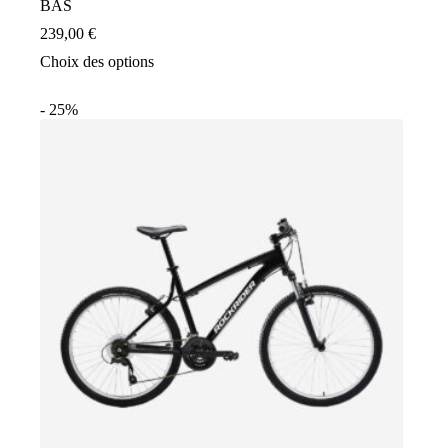
BAS
239,00
€
Ce
Choix des options
produit
a
- 25%
plusieurs
variations.
Les
options
peuvent
être
choisies
sur
la
page
du
produit