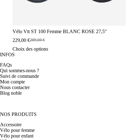
Vélo Vtt ST 100 Femme BLANC ROSE 27,5″
229,00
€
289,00
€
Le
Le
prix
prix
Ce
Choix des options
initial
actuel
produit
INFOS
était :
est :
a
FAQs
289,00 €.
229,00 €.
plusieurs
Qui sommes-nous ?
variations.
Suivi de commande
Les
Mon compte
options
Nous contacter
peuvent
Blog noble
être
choisies
sur
la
NOS PRODUITS
page
du
Accessoire
produit
Vélo pour femme
Vélo pour enfant