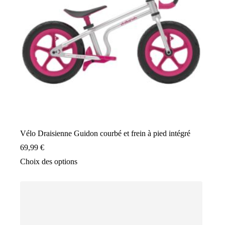
choisies
sur
la
page
du
produit
Vélo Draisienne Guidon courbé et frein à pied intégré
69,99
€
Ce
Choix des options
produit
a
plusieurs
variations.
Les
options
peuvent