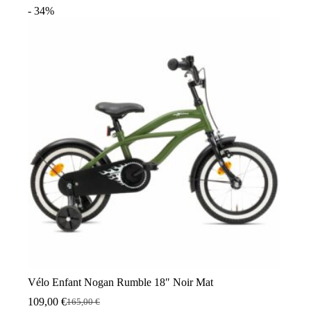
a
- 34%
plusieurs
variations.
Les
options
peuvent
être
choisies
sur
la
page
du
produit
Vélo Enfant Nogan Rumble 18″ Noir Mat
109,00
€
165,00
€
Le
Le