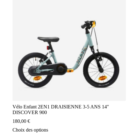
Les
options
peuvent
être
choisies
sur
la
page
du
produit
Vélo Enfant 2EN1 DRAISIENNE 3-5 ANS 14″
DISCOVER 900
180,00
€
Ce
Choix des options
produit