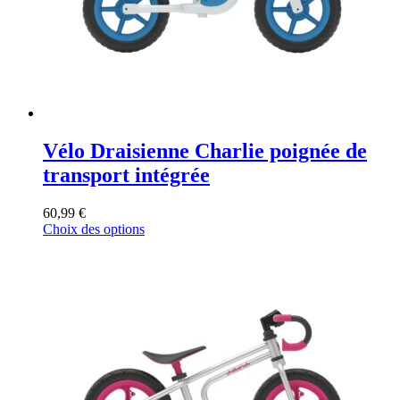
Vélo Draisienne Charlie poignée de
transport intégrée
60,99
€
Ce
Choix des options
produit
a
plusieurs
variations.
Les
options
peuvent
être
choisies
sur