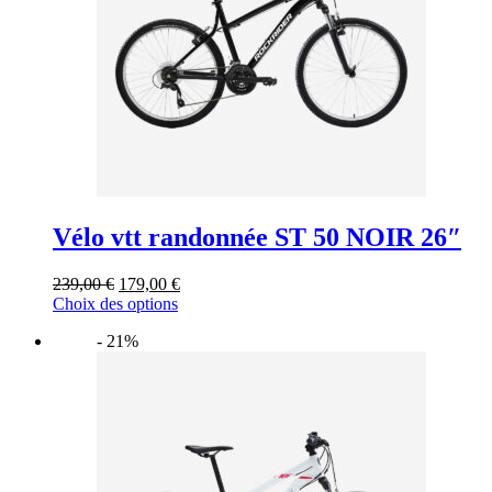
sur
la
page
du
produit
Vélo vtt randonnée ST 50 NOIR 26″
Le
Le
239,00
€
179,00
€
prix
Ce
prix
Choix des options
initial
produit
actuel
- 21%
était :
a
est :
239,00 €.
plusieurs
179,00 €.
variations.
Les
options
peuvent
être
choisies