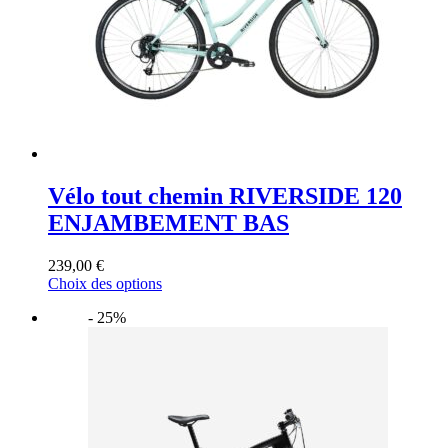
sur
la
page
du
produit
Vélo tout chemin RIVERSIDE 120
ENJAMBEMENT BAS
239,00
€
Ce
Choix des options
produit
- 25%
a
plusieurs
variations.
Les
options
peuvent
être
choisies