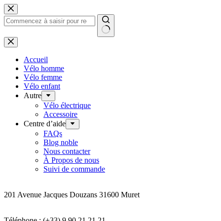
Passer
au
contenu
Aucun
résultat
Accueil
Vélo homme
Vélo femme
Vélo enfant
Autre
Vélo électrique
Accessoire
Centre d’aide
FAQs
Blog noble
Nous contacter
À Propos de nous
Suivi de commande
Addresse
201 Avenue Jacques Douzans 31600 Muret
Coordonnées
Téléphone : (+33) 9 90 21 21 21