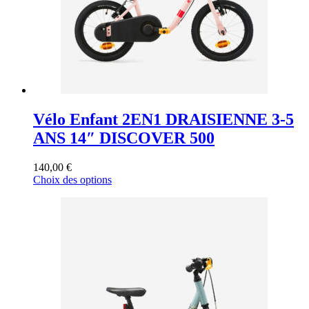
la
page
du
produit
Vélo Enfant 2EN1 DRAISIENNE 3-5
ANS 14″ DISCOVER 500
140,00
€
Ce
Choix des options
produit
a
plusieurs
variations.
Les
options
peuvent
être
choisies
sur