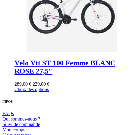
sur
la
page
du
produit
Vélo Vtt ST 100 Femme BLANC
ROSE 27,5″
Le
Le
289,00
€
229,00
€
prix
Ce
prix
Choix des options
initial
produit
actuel
était :
a
est :
INFOS
289,00 €.
plusieurs
229,00 €.
variations.
FAQs
Les
Qui sommes-nous ?
options
Suivi de commande
peuvent
Mon compte
être