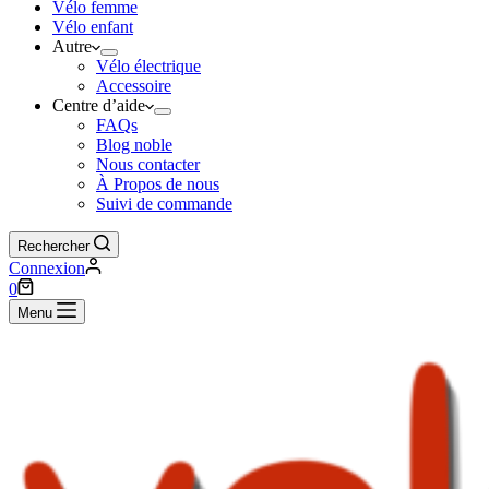
Vélo femme
Vélo enfant
Autre
Vélo électrique
Accessoire
Centre d’aide
FAQs
Blog noble
Nous contacter
À Propos de nous
Suivi de commande
Rechercher
Connexion
Panier
0
d’achat
Menu