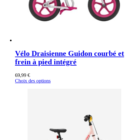
la
page
du
produit
Vélo Draisienne Guidon courbé et
frein à pied intégré
69,99
€
Ce
Choix des options
produit
a
plusieurs
variations.
Les
options
peuvent
être
choisies
sur