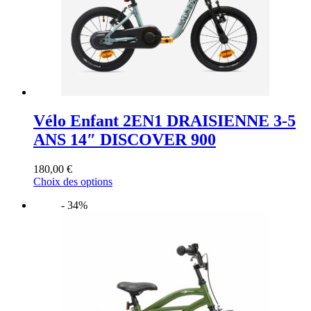
la
page
du
produit
Vélo Enfant 2EN1 DRAISIENNE 3-5
ANS 14″ DISCOVER 900
180,00
€
Ce
Choix des options
produit
- 34%
a
plusieurs
variations.
Les
options
peuvent
être
choisies
sur