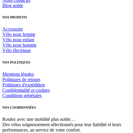
Nous contacter
choisies
Blog noble
sur
la
NOS PRODUITS
page
du
Accessoire
produit
Vélo pour femme
Vélo pour enfant
Vélo pour homme
Vélo électrique
NOS POLITIQUES
Mentions légales
Politiques de retours
Politiques d'expédition
Confidentialité et cookies
Conditions générales
NOS COORDONNÉES
Roulez avec une mobilité plus noble…
Des vélos soigneusement sélectionnés pour leur fiabilité et leurs
performances, au service de votre confort.