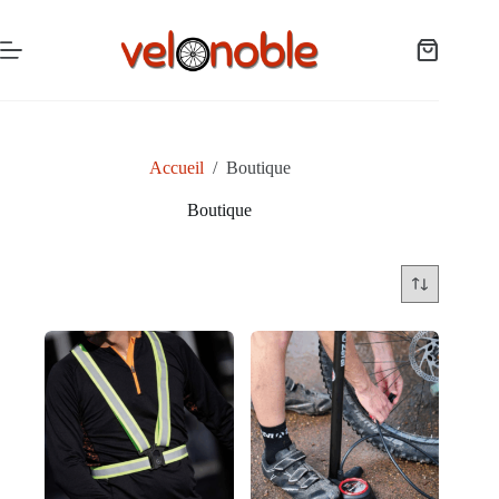
Passer
au
contenu
Panier
d’achat
Accueil
/
Boutique
Boutique