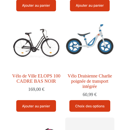
Ajouter au panier
Ajouter au panier
Vélo de Ville ELOPS 100
Vélo Draisienne Charlie
CADRE BAS NOIR
poignée de transport
intégrée
169,00
€
60,99
€
Ce
Ajouter au panier
Choix des options
produit
a
plusieurs
variations.
Les