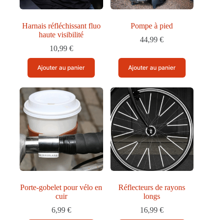
Harnais réfléchissant fluo
Pompe à pied
haute visibilité
44,99
€
10,99
€
Ajouter au panier
Ajouter au panier
Porte-gobelet pour vélo en
Réflecteurs de rayons
cuir
longs
6,99
€
16,99
€