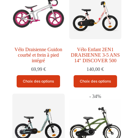
options
peuvent
être
choisies
sur
la
page
du
produit
Vélo Draisienne Guidon
Vélo Enfant 2EN1
courbé et frein à pied
DRAISIENNE 3-5 ANS
intégré
14″ DISCOVER 500
69,99
€
140,00
€
Ce
Ce
Choix des options
Choix des options
produit
produit
a
a
plusieurs
plusieurs
- 34%
variations.
variations.
Les
Les
options
options
peuvent
peuvent
être
être
choisies
choisies
sur
sur