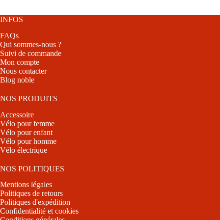
plusieurs
variations.
Les
INFOS
options
FAQs
peuvent
Qui sommes-nous ?
être
Suivi de commande
choisies
Mon compte
sur
Nous contacter
la
Blog noble
page
du
produit
NOS PRODUITS
Accessoire
Vélo pour femme
Vélo pour enfant
Vélo pour homme
Vélo électrique
NOS POLITIQUES
Mentions légales
Politiques de retours
Politiques d'expédition
Confidentialité et cookies
Conditions générales