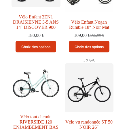
la
la
page
page
du
du
produit
produit
Vélo Enfant 2EN1
DRAISIENNE 3-5 ANS
Vélo Enfant Nogan
14″ DISCOVER 900
Rumble 18″ Noir Mat
180,00
€
109,00
€
165,00
€
Le
Le
prix
prix
Ce
Ce
Choix des options
Choix des options
initial
actuel
produit
produit
était :
est :
a
a
165,00 €.
109,00 €.
plusieurs
plusieurs
- 25%
variations.
variations.
Les
Les
options
options
peuvent
peuvent
être
être
choisies
choisies
sur
sur
la
la
page
page
du
du
produit
produit
Vélo tout chemin
RIVERSIDE 120
Vélo vtt randonnée ST 50
ENJAMBEMENT BAS
NOIR 26″