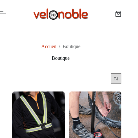
Passer
au
contenu
Panier
d’achat
Accueil
/
Boutique
Boutique