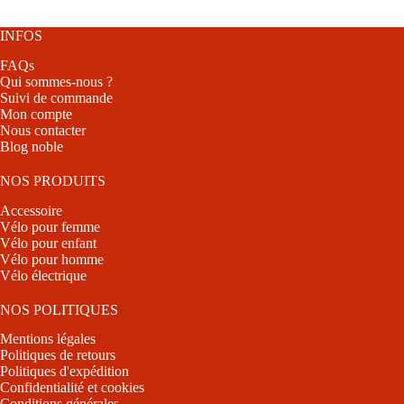
plusieurs
variations.
Les
INFOS
options
FAQs
peuvent
Qui sommes-nous ?
être
Suivi de commande
choisies
Mon compte
sur
Nous contacter
la
Blog noble
page
du
produit
NOS PRODUITS
Accessoire
Vélo pour femme
Vélo pour enfant
Vélo pour homme
Vélo électrique
NOS POLITIQUES
Mentions légales
Politiques de retours
Politiques d'expédition
Confidentialité et cookies
Conditions générales