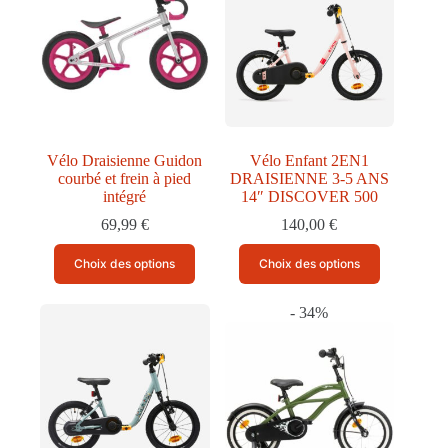
options
peuvent
être
choisies
sur
la
page
du
produit
Vélo Draisienne Guidon
Vélo Enfant 2EN1
courbé et frein à pied
DRAISIENNE 3-5 ANS
intégré
14″ DISCOVER 500
69,99
€
140,00
€
Ce
Ce
Choix des options
Choix des options
produit
produit
a
a
plusieurs
plusieurs
- 34%
variations.
variations.
Les
Les
options
options
peuvent
peuvent
être
être
choisies
choisies
sur
sur