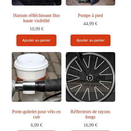
Harnais réfléchissant fluo
Pompe à pied
haute visibilité
44,99
€
10,99
€
Ajouter au panier
Ajouter au panier
Porte-gobelet pour vélo en
Réflecteurs de rayons
cuir
longs
6,99
€
16,99
€