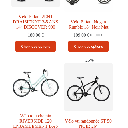
la
la
page
page
du
du
produit
produit
Vélo Enfant 2EN1
DRAISIENNE 3-5 ANS
Vélo Enfant Nogan
14″ DISCOVER 900
Rumble 18″ Noir Mat
180,00
€
109,00
€
165,00
€
Le
Le
prix
prix
Ce
Ce
Choix des options
Choix des options
initial
actuel
produit
produit
était :
est :
a
a
165,00 €.
109,00 €.
plusieurs
plusieurs
- 25%
variations.
variations.
Les
Les
options
options
peuvent
peuvent
être
être
choisies
choisies
sur
sur
la
la
page
page
du
du
produit
produit
Vélo tout chemin
RIVERSIDE 120
Vélo vtt randonnée ST 50
ENJAMBEMENT BAS
NOIR 26″