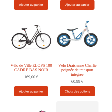
Ajouter au panier
Ajouter au panier
Vélo de Ville ELOPS 100
Vélo Draisienne Charlie
CADRE BAS NOIR
poignée de transport
intégrée
169,00
€
60,99
€
Ce
Ajouter au panier
Choix des options
produit
a
plusieurs
variations.
Les